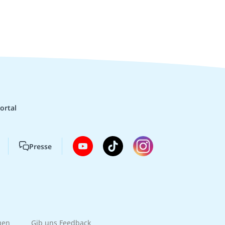
ortal
Presse
gen
Gib uns Feedback