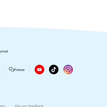
ortal
Presse
gen
Gib uns Feedback