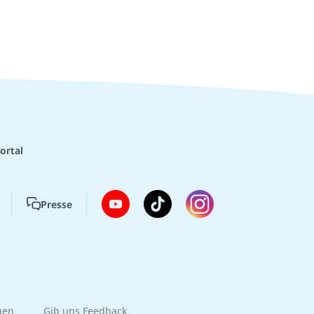
ortal
Presse
gen
Gib uns Feedback