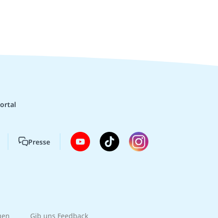
ortal
Presse
gen
Gib uns Feedback