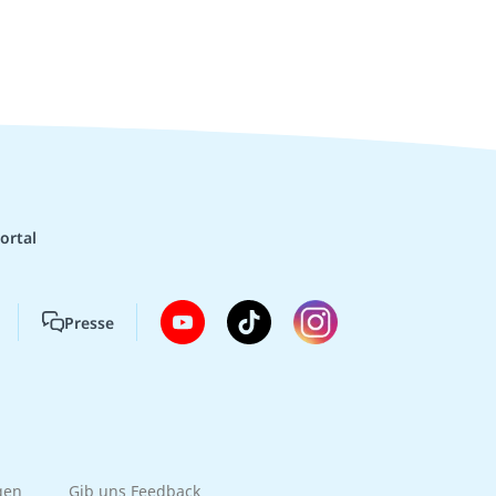
ortal
Presse
gen
Gib uns Feedback