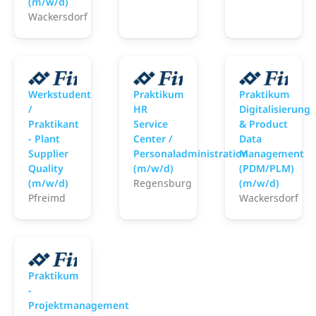
(m/w/d)
Wackersdorf
Gerresheimer
Gerresheimer
G
Werkstudent
Praktikum
Praktikum
/
HR
Digitalisierung
Praktikant
Service
& Product
- Plant
Center /
Data
Supplier
Personaladministration
Management
Quality
(m/w/d)
(PDM/PLM)
(m/w/d)
Regensburg
(m/w/d)
Pfreimd
Wackersdorf
Gerresheimer
Praktikum
-
Projektmanagement