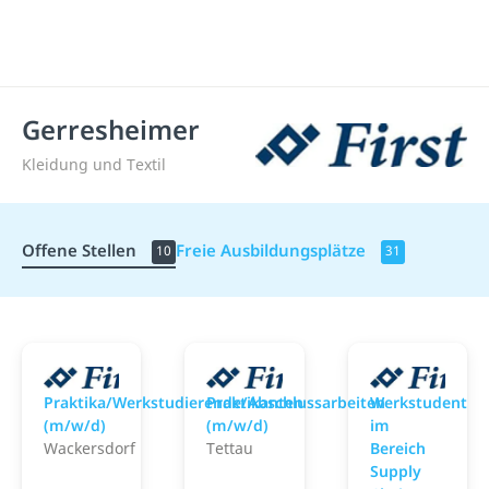
Gerresheimer
Kleidung und Textil
Offene Stellen
Freie Ausbildungsplätze
10
31
Gerresheimer
Gerresheimer
G
Praktika/Werkstudierende/Abschlussarbeiten
Praktikanten
Werkstudent
(m/w/d)
(m/w/d)
im
Wackersdorf
Tettau
Bereich
Supply