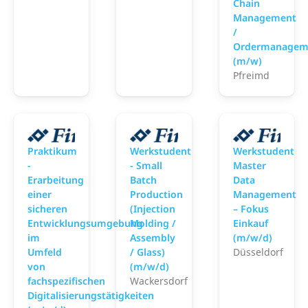
Chain
Management
/
Ordermanagem
(m/w)
Pfreimd
Gerresheimer
Gerresheimer
G
Praktikum
Werkstudent
Werkstudent
-
- Small
Master
Erarbeitung
Batch
Data
einer
Production
Management
sicheren
(Injection
– Fokus
Entwicklungsumgebung
Molding /
Einkauf
im
Assembly
(m/w/d)
Umfeld
/ Glass)
Düsseldorf
von
(m/w/d)
fachspezifischen
Wackersdorf
Digitalisierungstätigkeiten