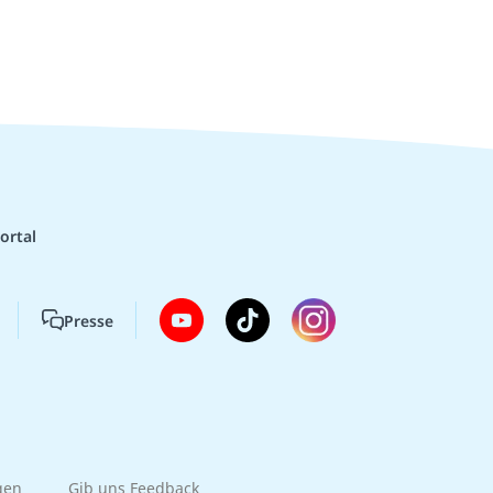
ortal
Presse
gen
Gib uns Feedback