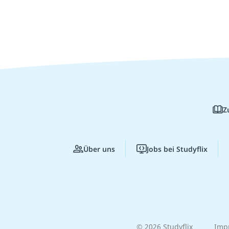
Z
Über uns
Jobs bei Studyflix
© 2026 Studyflix
Imp