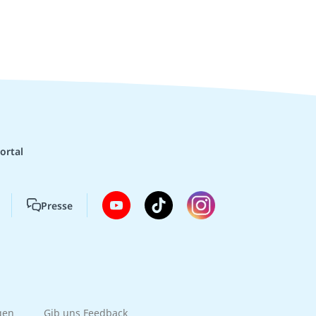
ortal
Presse
gen
Gib uns Feedback