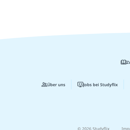
Z
Über uns
Jobs bei Studyflix
© 2026 Studyflix
Imp