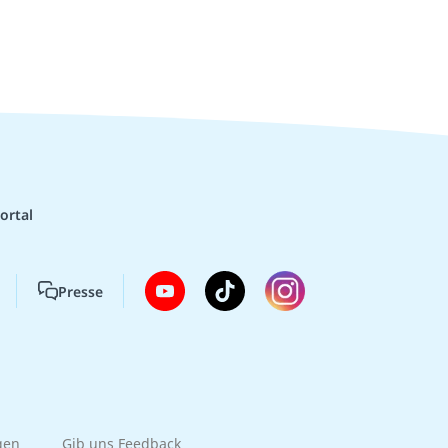
ortal
Presse
gen
Gib uns Feedback