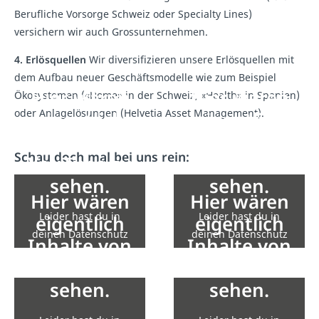
Berufliche Vorsorge Schweiz oder Specialty Lines)
versichern wir auch Grossunternehmen.
4. Erlösquellen
Wir diversifizieren unsere Erlösquellen mit
dem Aufbau neuer Geschäftsmodelle wie zum Beispiel
Hier wären
Hier wären
Ökosystemen («Home» in der Schweiz, «Health» in Spanien)
oder Anlagelösungen (Helvetia Asset Management).
eigentlich
eigentlich
Inhalte von
Inhalte von
Schau doch mal bei uns rein:
YouTube zu
YouTube zu
sehen.
sehen.
Hier wären
Hier wären
Leider hast du in
Leider hast du in
eigentlich
eigentlich
deinen Datenschutz
deinen Datenschutz
Inhalte von
Inhalte von
Einstellungen die
Einstellungen die
YouTube zu
YouTube zu
Einbindung nicht
Einbindung nicht
sehen.
sehen.
erlaubt.
erlaubt.