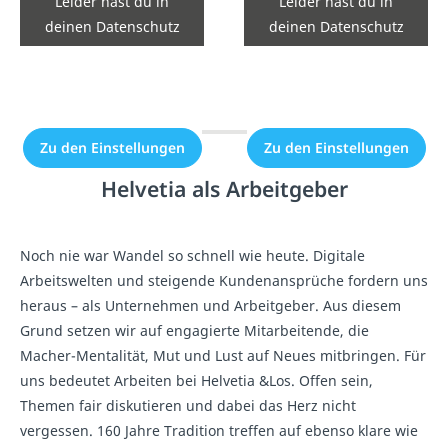
Leider hast du in
Leider hast du in
Zu den Einstellungen
Zu den Einstellungen
deinen Datenschutz
deinen Datenschutz
Einstellungen die
Einstellungen die
Einbindung nicht
Einbindung nicht
erlaubt.
erlaubt.
Zu den Einstellungen
Zu den Einstellungen
Helvetia als Arbeitgeber
Noch nie war Wandel so schnell wie heute. Digitale
Arbeitswelten und steigende Kundenansprüche fordern uns
heraus – als Unternehmen und Arbeitgeber. Aus diesem
Grund setzen wir auf engagierte Mitarbeitende, die
Macher-Mentalität, Mut und Lust auf Neues mitbringen. Für
uns bedeutet Arbeiten bei Helvetia &Los. Offen sein,
Themen fair diskutieren und dabei das Herz nicht
vergessen. 160 Jahre Tradition treffen auf ebenso klare wie