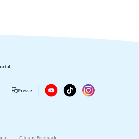
ortal
Presse
gen
Gib uns Feedback