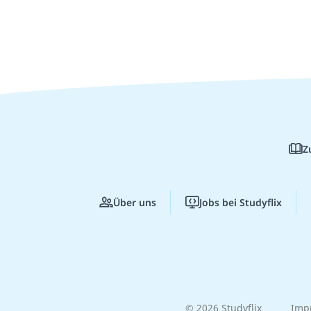
Z
Über uns
Jobs bei Studyflix
© 2026 Studyflix
Imp