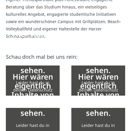
Beratung über das Studium hinaus, ein vielseitiges
kulturelles Angebot, engagierte studentische Initiativen
sowie ein wunderschöner Campus mit Grillplätzen, Beach-
Volleyballfeld und eigener Haltestelle der Harzer
Hier wären
Hier wären
Schmalspurbahnen.
eigentlich
eigentlich
Inhalte von
Inhalte von
Schau doch mal bei uns rein:
YouTube zu
YouTube zu
sehen.
sehen.
Hier wären
Hier wären
Leider hast du in
Leider hast du in
eigentlich
eigentlich
deinen Datenschutz
deinen Datenschutz
Inhalte von
Inhalte von
Einstellungen die
Einstellungen die
YouTube zu
YouTube zu
Einbindung nicht
Einbindung nicht
sehen.
sehen.
erlaubt.
erlaubt.
Leider hast du in
Leider hast du in
Zu den Einstellungen
Zu den Einstellungen