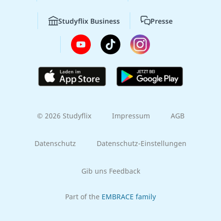
Studyflix Business
Presse
© 2026 Studyflix
Impressum
AGB
Datenschutz
Datenschutz-Einstellungen
Gib uns Feedback
Part of the
EMBRACE family