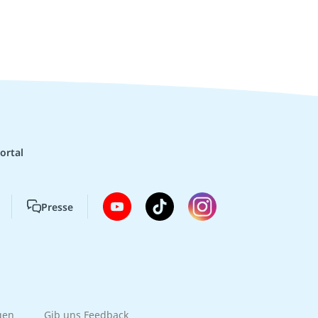
ortal
Presse
gen
Gib uns Feedback