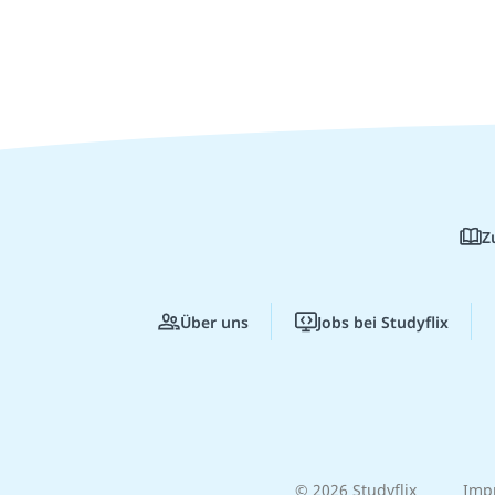
Z
Über uns
Jobs bei Studyflix
© 2026 Studyflix
Imp