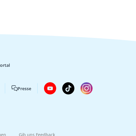
ortal
Presse
gen
Gib uns Feedback