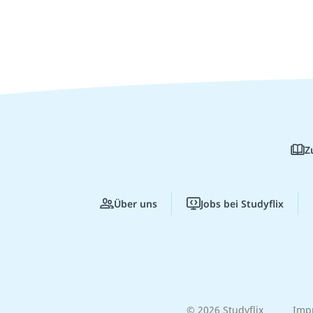
Z
Über uns
Jobs bei Studyflix
© 2026 Studyflix
Imp