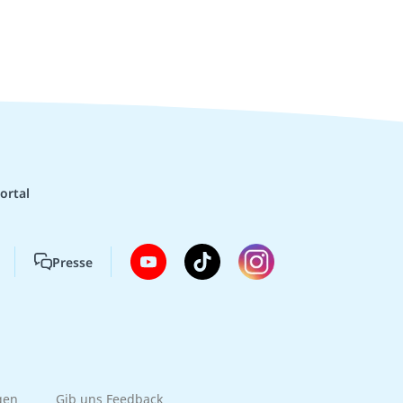
ortal
Presse
gen
Gib uns Feedback