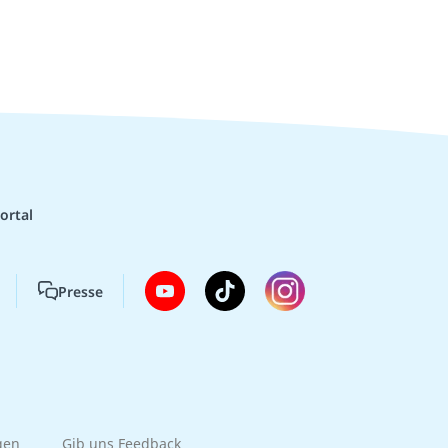
ortal
Presse
gen
Gib uns Feedback