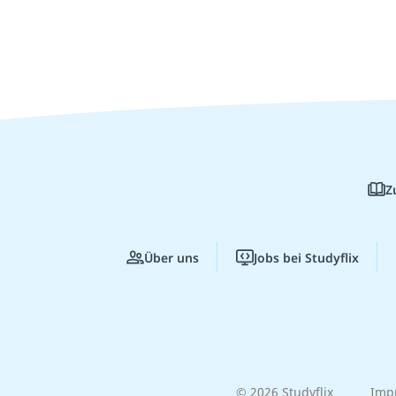
Z
Über uns
Jobs bei Studyflix
© 2026 Studyflix
Imp