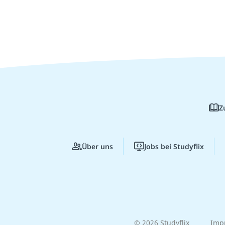
Z
Über uns
Jobs bei Studyflix
© 2026 Studyflix
Imp