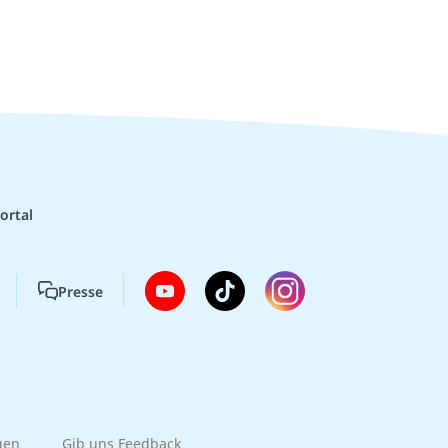
ortal
Presse
gen
Gib uns Feedback