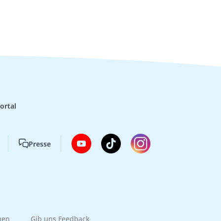
ortal
Presse
gen
Gib uns Feedback