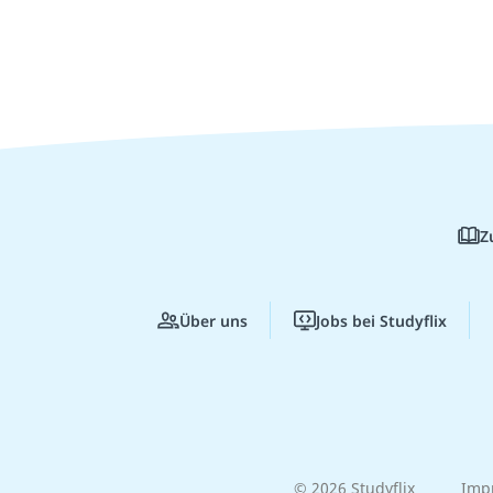
Z
Über uns
Jobs bei Studyflix
© 2026 Studyflix
Imp