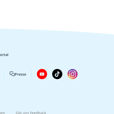
ortal
Presse
gen
Gib uns Feedback