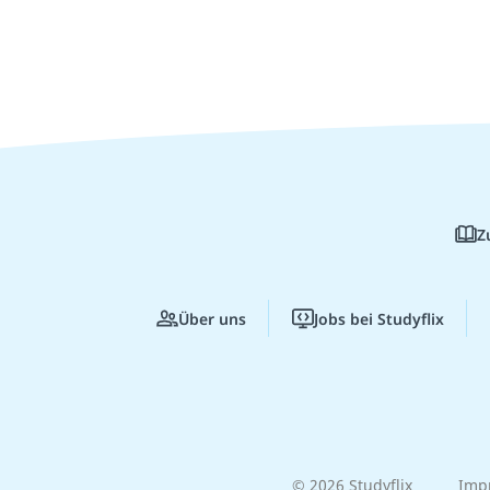
Z
Über uns
Jobs bei Studyflix
© 2026 Studyflix
Imp