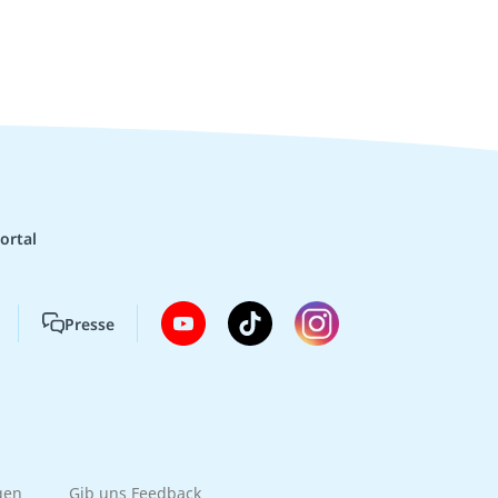
ortal
Presse
gen
Gib uns Feedback