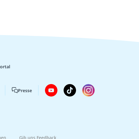
ortal
Presse
gen
Gib uns Feedback