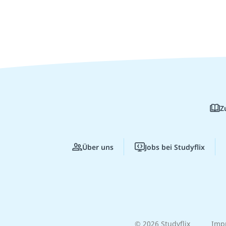
Z
Über uns
Jobs bei Studyflix
© 2026 Studyflix
Imp