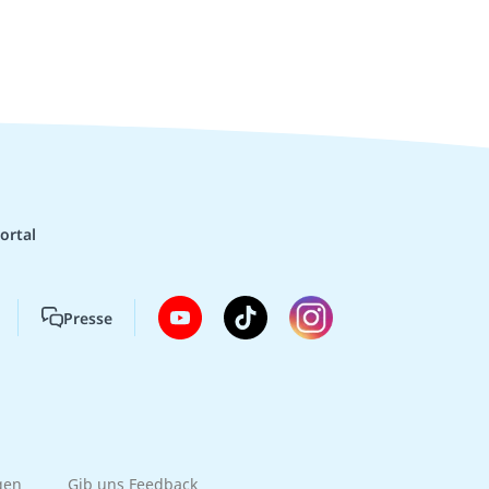
ortal
Presse
gen
Gib uns Feedback