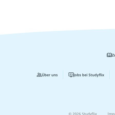
Z
Über uns
Jobs bei Studyflix
© 2026 Studyflix
Imp