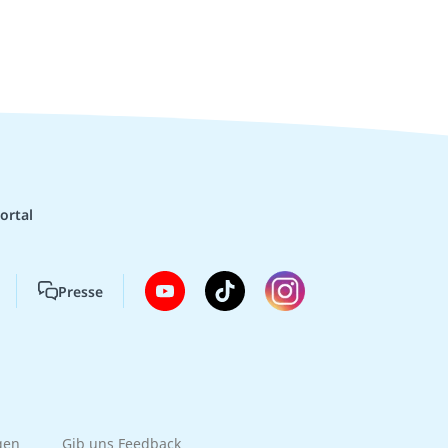
ortal
Presse
gen
Gib uns Feedback