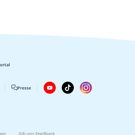
ortal
Presse
gen
Gib uns Feedback