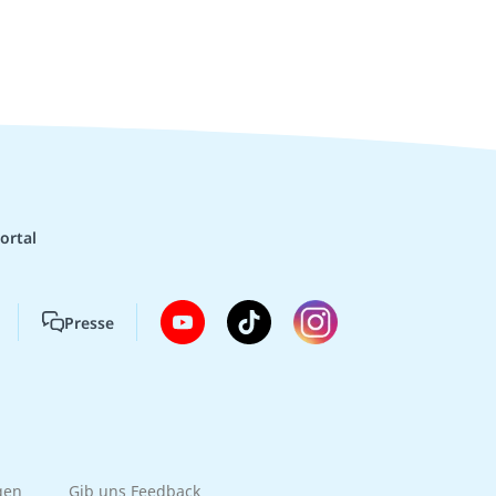
ortal
Presse
gen
Gib uns Feedback