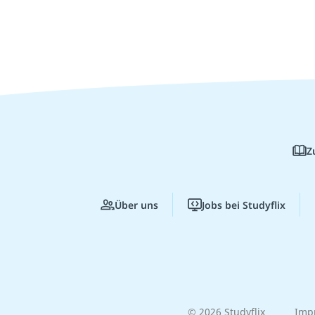
Z
Über uns
Jobs bei Studyflix
© 2026 Studyflix
Imp