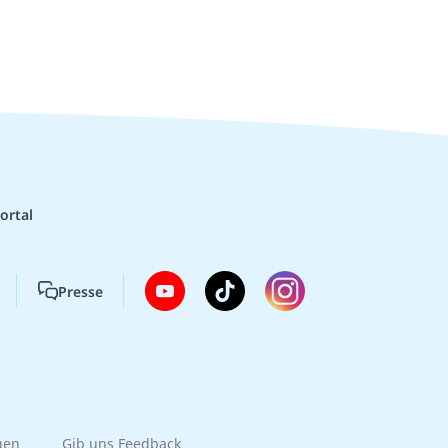
ortal
Presse
gen
Gib uns Feedback