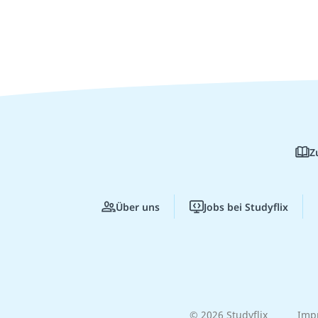
Z
Über uns
Jobs bei Studyflix
© 2026 Studyflix
Imp