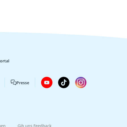
ortal
Presse
gen
Gib uns Feedback