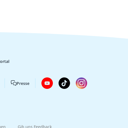
ortal
Presse
gen
Gib uns Feedback