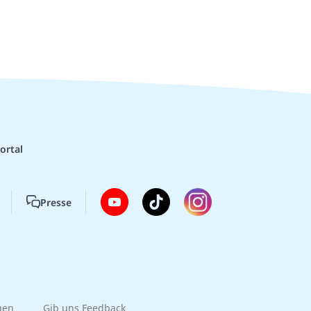
ortal
Presse
gen
Gib uns Feedback