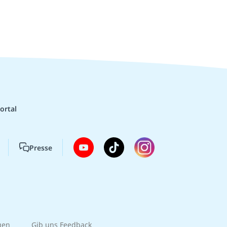
ortal
Presse
gen
Gib uns Feedback