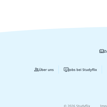
Z
Über uns
Jobs bei Studyflix
© 2026 Studyflix
Imp