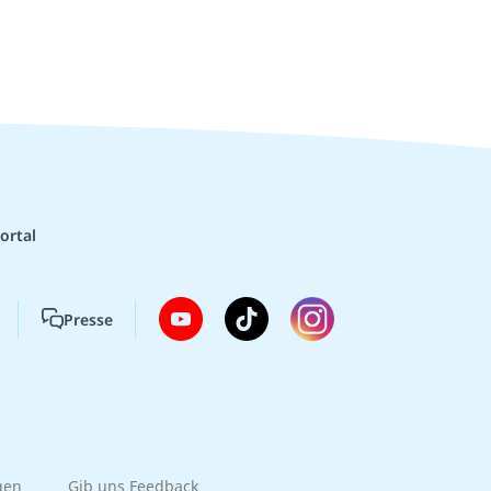
ortal
Presse
gen
Gib uns Feedback