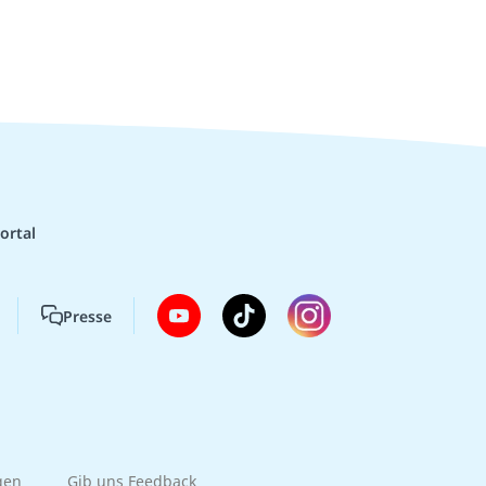
ortal
Presse
gen
Gib uns Feedback