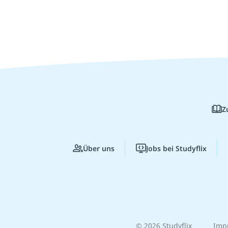
Z
Über uns
Jobs bei Studyflix
© 2026 Studyflix
Imp