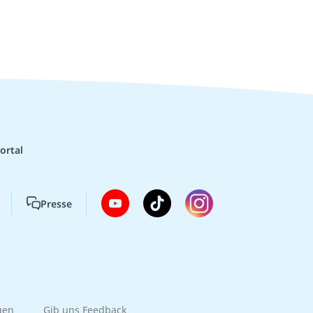
ortal
Presse
gen
Gib uns Feedback