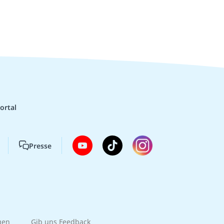
ortal
Presse
gen
Gib uns Feedback