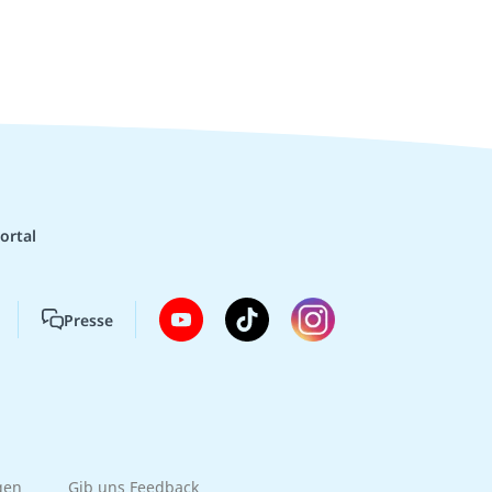
ortal
Presse
gen
Gib uns Feedback