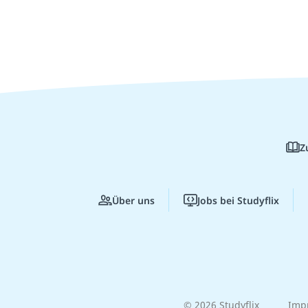
Z
Über uns
Jobs bei Studyflix
© 2026 Studyflix
Imp