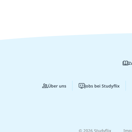
Z
Über uns
Jobs bei Studyflix
© 2026 Studyflix
Imp