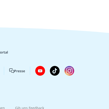
ortal
Presse
gen
Gib uns Feedback