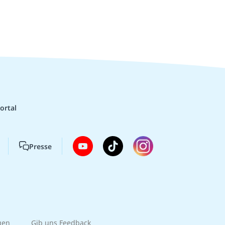
ortal
Presse
gen
Gib uns Feedback