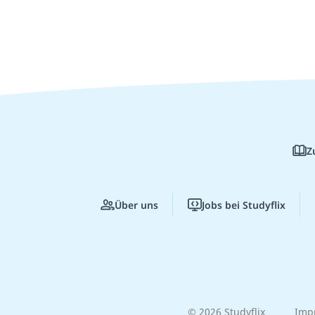
Z
Über uns
Jobs bei Studyflix
© 2026 Studyflix
Imp