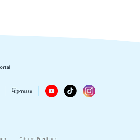
ortal
Presse
gen
Gib uns Feedback