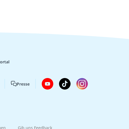
ortal
Presse
gen
Gib uns Feedback