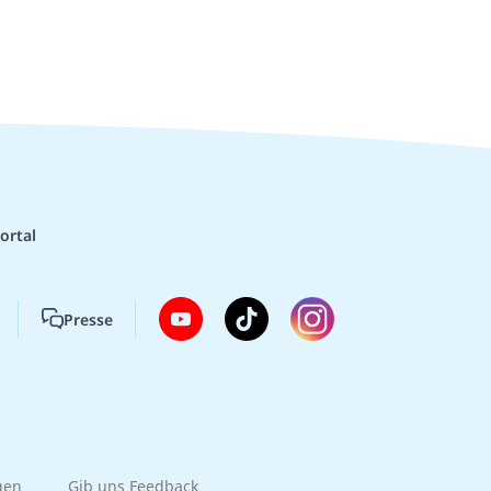
ortal
Presse
gen
Gib uns Feedback