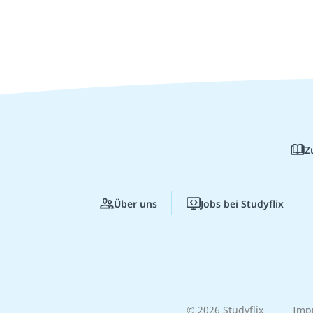
Z
Über uns
Jobs bei Studyflix
© 2026 Studyflix
Imp