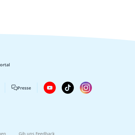
ortal
Presse
gen
Gib uns Feedback