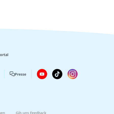
ortal
Presse
gen
Gib uns Feedback