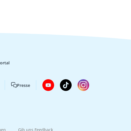
ortal
Presse
gen
Gib uns Feedback