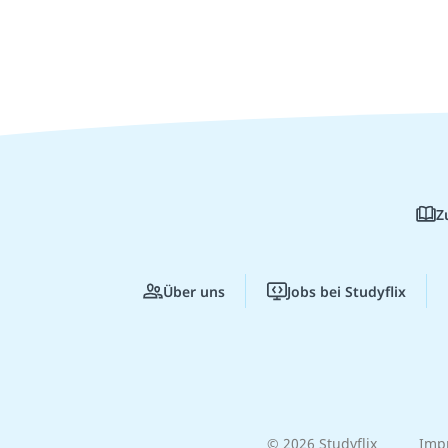
Z
Über uns
Jobs bei Studyflix
© 2026 Studyflix
Imp