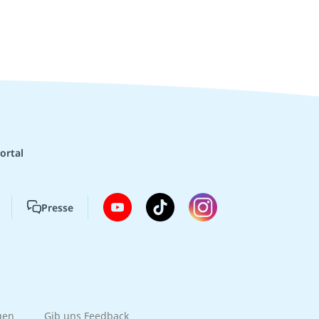
ortal
Presse
gen
Gib uns Feedback