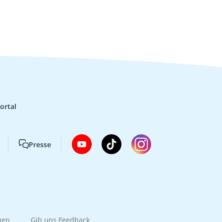
ortal
Presse
gen
Gib uns Feedback