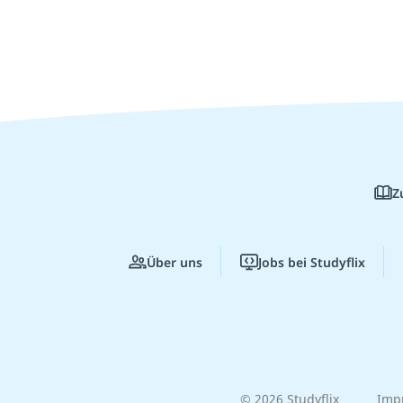
Z
Über uns
Jobs bei Studyflix
© 2026 Studyflix
Imp