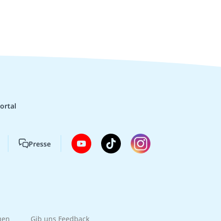
ortal
Presse
gen
Gib uns Feedback