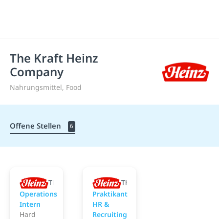
The Kraft Heinz
Company
Nahrungsmittel, Food
Offene Stellen
6
The Kraft Heinz Company
The Kraft Heinz Company
Operations
Praktikant
Intern
HR &
Hard
Recruiting