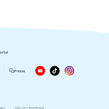
ortal
Presse
gen
Gib uns Feedback