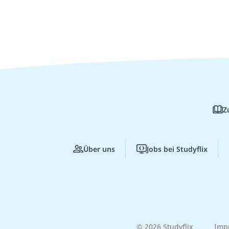
Z
Über uns
Jobs bei Studyflix
© 2026 Studyflix
Imp