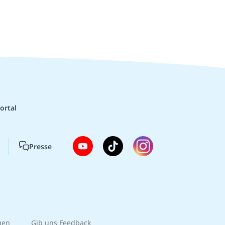
ortal
Presse
gen
Gib uns Feedback