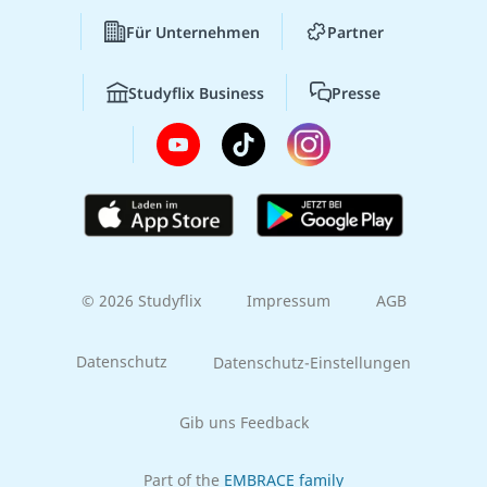
Für Unternehmen
Partner
Studyflix Business
Presse
© 2026 Studyflix
Impressum
AGB
Datenschutz
Datenschutz-Einstellungen
Gib uns Feedback
Part of the
EMBRACE family